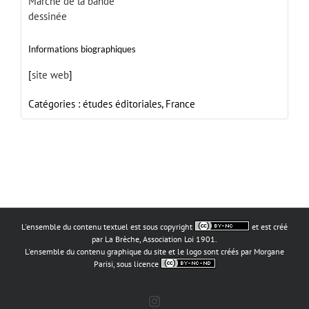
Marché de la bande
dessinée
Informations biographiques
[
site web
]
Catégories :
études éditoriales,
France
L'ensemble du contenu textuel est sous copyright
et est créé
par La Brèche, Association Loi 1901.
L'ensemble du contenu graphique du site et le logo sont créés par Morgane
Parisi, sous licence
Instagram