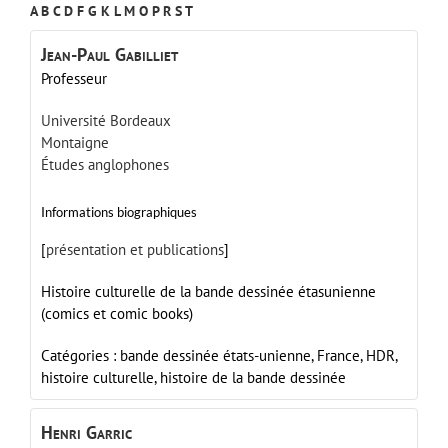
A
B
C
D
F
G
K
L
M
O
P
R
S
T
Jean-Paul
Gabilliet
Professeur
Université Bordeaux
Montaigne
Études anglophones
Informations biographiques
[
présentation et publications
]
Histoire culturelle de la bande dessinée étasunienne
(comics et comic books)
Catégories :
bande dessinée états-unienne,
France,
HDR,
histoire culturelle,
histoire de la bande dessinée
Henri
Garric