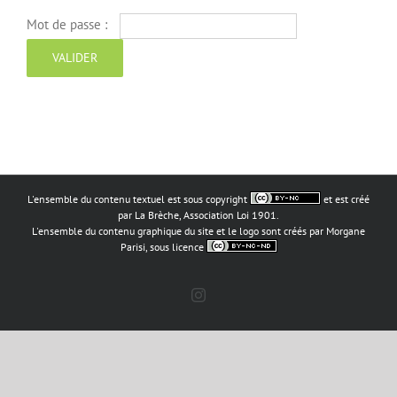
Mot de passe :
L'ensemble du contenu textuel est sous copyright
et est créé
par La Brèche, Association Loi 1901.
L'ensemble du contenu graphique du site et le logo sont créés par Morgane
Parisi, sous licence
Instagram