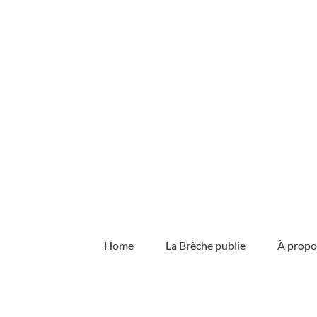
Skip
to
content
Home
La Brèche publie
À propo