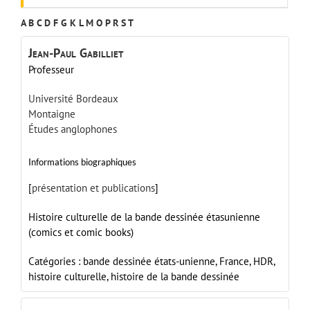
A
B
C
D
F
G
K
L
M
O
P
R
S
T
Jean-Paul
Gabilliet
Professeur
Université Bordeaux
Montaigne
Études anglophones
Informations biographiques
[
présentation et publications
]
Histoire culturelle de la bande dessinée étasunienne
(comics et comic books)
Catégories :
bande dessinée états-unienne,
France,
HDR,
histoire culturelle,
histoire de la bande dessinée