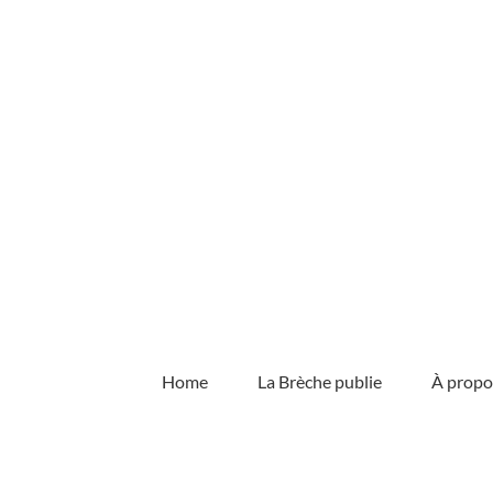
Skip
to
content
Home
La Brèche publie
À propo