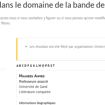
dans le domaine de la bande de
ontactez-nous si vous souhaitez y figurer ou si vous pensez qu’une modifi
filtres.
Les résultats ont été filtré par organisation: Unive
A
B
C
D
F
G
K
L
M
O
P
R
S
T
Maaheen
Ahmed
Professeure associé
Université de Gand
Littérature comparée
Informations biographiques