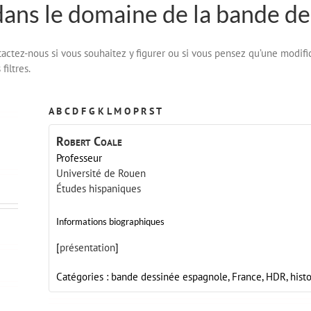
dans le domaine de la bande de
ontactez-nous si vous souhaitez y figurer ou si vous pensez qu’une modifi
filtres.
A
B
C
D
F
G
K
L
M
O
P
R
S
T
Robert
Coale
Professeur
Université de Rouen
Études hispaniques
Informations biographiques
[
présentation
]
Catégories :
bande dessinée espagnole,
France,
HDR,
hist