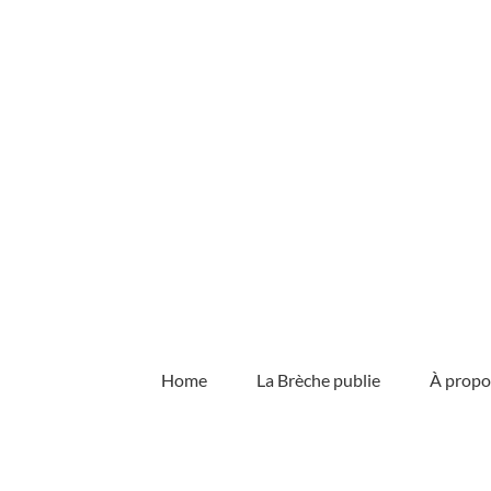
Skip
to
content
Home
La Brèche publie
À propo