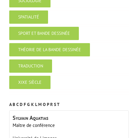
SOCIOLOGIE
SPATIALITÉ
SPORT ET BANDE DESSINÉE
THÉORIE DE LA BANDE DESSINÉE
TRADUCTION
XIXE SIÈCLE
A
B
C
D
F
G
K
L
M
O
P
R
S
T
Sylvain
Aquatias
Maître de conférence