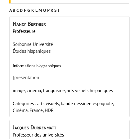
A
B
C
D
F
G
K
L
M
O
P
R
S
T
Nancy
Berthier
Professeure
Sorbonne Université
Études hispaniques
Informations biographiques
[
présentation
]
image, cinéma, franquisme, arts visuels hispaniques
Catégories :
arts visuels,
bande dessinée espagnole,
Cinéma,
France,
HDR
Jacques
Dürrenmatt
Professeur des universités