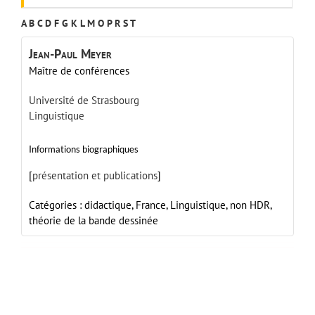
A
B
C
D
F
G
K
L
M
O
P
R
S
T
Jean-Paul
Meyer
Maître de conférences
Université de Strasbourg
Linguistique
Informations biographiques
[
présentation et publications
]
Catégories :
didactique,
France,
Linguistique,
non HDR,
théorie de la bande dessinée