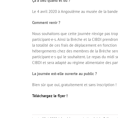
Ça a lieu quand et où ?
Le 4 avril 2020 à Angoulême au musée de la bande 
Comment venir ?
Nous souhaitons que cette journée n’exige pas trop d
participant·e·s. Ainsi la Brèche et la CIBDI prendro
la totalité de ces frais de déplacement en fonction 
hébergements chez des membres de la Brèche seron
participant·e·s qui le souhaitent. Le repas du midi s
CIBDI et sera adapté au régime alimentaire des part
La journée est-elle ouverte au public ?
Bien sûr que oui, gratuitement et sans inscription !
Téléchargez le flyer !