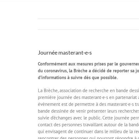
Journée masterant·e·s
Conformément aux mesures prises par le gouvernem
du coronavirus, la Brèche a décidé de reporter sa j
d’informations à suivre dès que possible.
La Brèche, association de recherche en bande dessin
première journée des masterant·e·s en partenariat a
évènement est de permettre à des masterant·e·s tr
bande dessinée de venir présenter leurs recherche
suivie d’échanges avec le public. Cette journée per
contact des personnes travaillant autour de la band
qui envisagent de continuer dans le milieu de la re
rencontrer des personnes qui pourront répondre à d