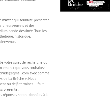
 master qui souhaite présenter
ercheurs·euse·s et des
medium bande dessinée. Tous les
thétique, historique,
 bienvenus.
de votre sujet de recherche ou
vancement) que vous souhaitez
 : sbonade@gmail.com avec comme
·s de La Brèche ». Nous
nt ou déjà terminés. Il faut
s présenter.
es réponses seront données à la