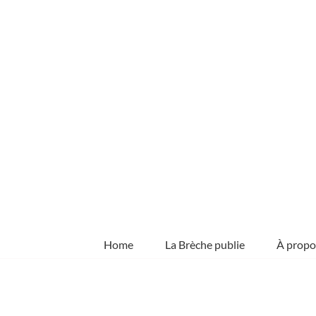
Skip
to
content
Home
La Brèche publie
À propo