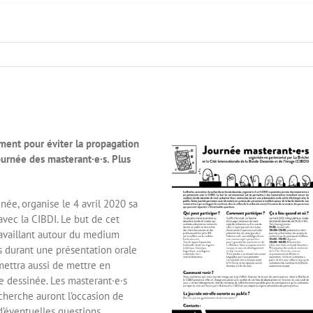
ent pour éviter la propagation
ournée des masterant·e·s. Plus
ée, organise le 4 avril 2020 sa
vec la CIBDI. Le but de cet
availlant autour du medium
s durant une présentation orale
mettra aussi de mettre en
e dessinée. Les masterant·e·s
cherche auront l’occasion de
’éventuelles questions.