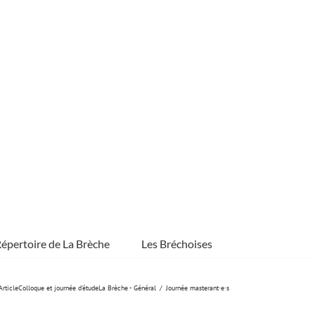
épertoire de La Brèche
Les Bréchoises
Article
Colloque et journée d'étude
La Brèche - Général
Journée masterant·e·s