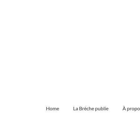
Skip
to
content
Home
La Brèche publie
À propo