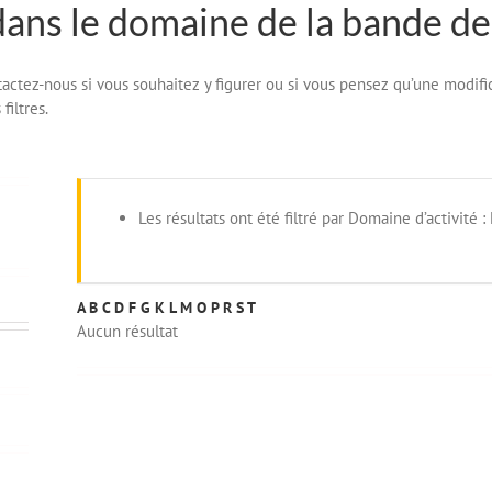
dans le domaine de la bande de
ontactez-nous si vous souhaitez y figurer ou si vous pensez qu’une modifi
filtres.
Les résultats ont été filtré par Domaine d’activité : 
A
B
C
D
F
G
K
L
M
O
P
R
S
T
Aucun résultat