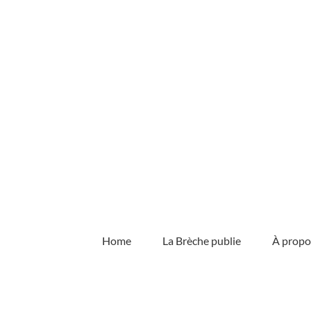
Skip
to
content
Home
La Brèche publie
À propo