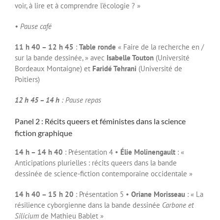
voir, à lire et à comprendre l’écologie ? »
• Pause café
11 h 40 – 12 h 45
:
Table ronde
« Faire de la recherche en /
sur la bande dessinée, » avec
Isabelle Touton
(Université
Bordeaux Montaigne) et
Faridé Tehrani
(Université de
Poitiers)
12 h 45 – 14 h
: Pause repas
Panel 2 : Récits queers et féministes dans la science
fiction graphique
14 h – 14 h 40
: Présentation 4 •
Élie Molinengault
: «
Anticipations plurielles : récits queers dans la bande
dessinée de science-fiction contemporaine occidentale »
14 h 40 – 15 h 20
: Présentation 5 •
Oriane Morisseau
: « La
résilience cyborgienne dans la bande dessinée
Carbone et
Silicium
de Mathieu Bablet »