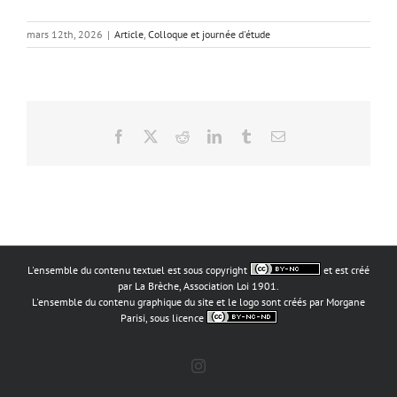
mars 12th, 2026
|
Article
,
Colloque et journée d'étude
Facebook
X
Reddit
LinkedIn
Tumblr
Email
L'ensemble du contenu textuel est sous copyright
et est créé
par La Brèche, Association Loi 1901.
L'ensemble du contenu graphique du site et le logo sont créés par Morgane
Parisi, sous licence
Instagram