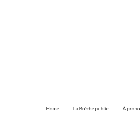
Skip
to
content
Home
La Brèche publie
À propo