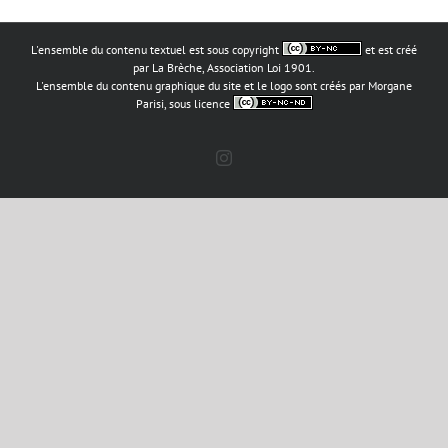
L'ensemble du contenu textuel est sous copyright
et est créé
par La Brèche, Association Loi 1901.
L'ensemble du contenu graphique du site et le logo sont créés par Morgane
Parisi, sous licence
Instagram