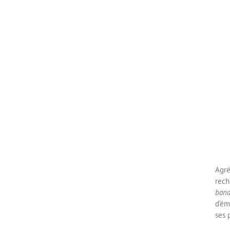
Agré
rech
band
d’ém
ses 