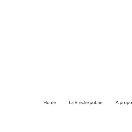
Skip
to
content
Home
La Brèche publie
À propo