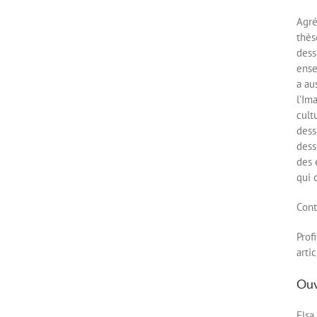
Agré
thès
dess
ense
a au
l’Im
cult
dess
dess
des 
qui 
Cont
Prof
arti
Ouv
Elsa