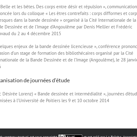
 Belle et les bêtes. Des corps entre désir et répulsion », communication
oncée lors du colloque « Les êtres contrefaits : corps difformes et corp
esques dans la bande dessinée » organisé à la Cité Internationale de la
e Dessinée et de l’Image d’Angoulême par Denis Mellier et Frédéric
vaud du 2 au 4 décembre 2015
elques enjeux de la bande dessinée licencieuse », conférence pronon
casion d’un stage de formation des bibliothécaires organisé par la Cité
rnationale de la Bande Dessinée et de l’Image (Angoulême), le 28 janvi
6
anisation de journées d’étude
c Désirée Lorenz) « Bande dessinée et intermédialité », journées d’étu
nisées à l’Université de Poitiers les 9 et 10 octobre 2014
du contenu textuel est sous copyright
et est créé par La Brèche, Associat