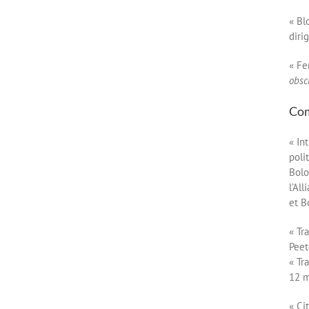
« Bl
diri
« Fe
obsc
Com
« In
poli
Bolo
l’Al
et B
« Tr
Peet
« Tr
12 m
« Ci