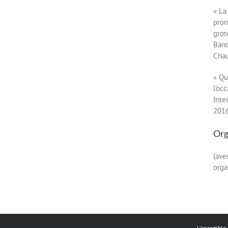
« La
pron
grot
Band
Chau
« Qu
l’oc
Inte
201
Org
(ave
orga
L'ensemble 