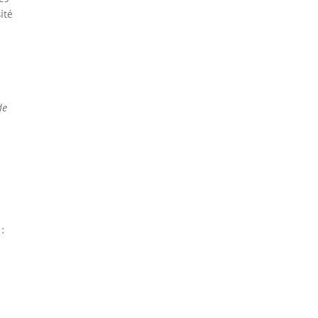
ité
de
: