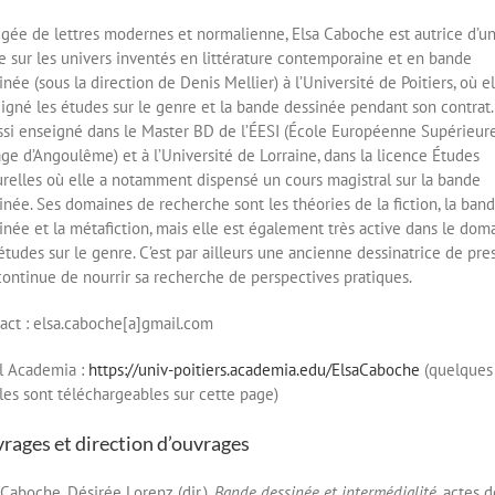
gée de lettres modernes et normalienne, Elsa Caboche est autrice d’u
e sur les univers inventés en littérature contemporaine et en bande
inée (sous la direction de Denis Mellier) à l’Université de Poitiers, où el
igné les études sur le genre et la bande dessinée pendant son contrat.
ssi enseigné dans le Master BD de l’ÉESI (École Européenne Supérieur
age d’Angoulême) et à l’Université de Lorraine, dans la licence Études
urelles où elle a notamment dispensé un cours magistral sur la bande
inée. Ses domaines de recherche sont les théories de la fiction, la ban
inée et la métafiction, mais elle est également très active dans le dom
études sur le genre. C’est par ailleurs une ancienne dessinatrice de pre
continue de nourrir sa recherche de perspectives pratiques.
act : elsa.caboche[a]gmail.com
il Academia :
https://univ-poitiers.academia.edu/ElsaCaboche
(quelques
cles sont téléchargeables sur cette page)
rages et direction d’ouvrages
 Caboche, Désirée Lorenz (dir.),
Bande dessinée et intermédialité
, actes 