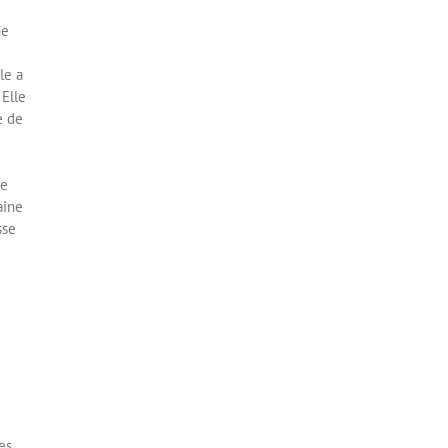
ne
le a
 Elle
e de
de
aine
sse
des