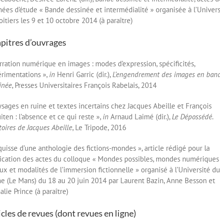
nées d’étude « Bande dessinée et intermédialité » organisée à l’Univers
oitiers les 9 et 10 octobre 2014 (à paraître)
pitres d’ouvrages
rration numérique en images : modes d’expression, spécificités,
rimentations »,
in
Henri Garric (dir.),
L’engendrement des images en ban
inée
, Presses Universitaires François Rabelais, 2014
ysages en ruine et textes incertains chez Jacques Abeille et François
iten : l’absence et ce qui reste »,
in
Arnaud Laimé (dir.),
Le Dépossédé.
itoires de Jacques Abeille
, Le Tripode, 2016
quisse d’une anthologie des fictions-mondes », article rédigé pour la
ication des actes du colloque « Mondes possibles, mondes numériques 
ux et modalités de l’immersion fictionnelle » organisé à l’Université du
e (Le Mans) du 18 au 20 juin 2014 par Laurent Bazin, Anne Besson et
alie Prince (à paraître)
icles de revues (dont revues en ligne)