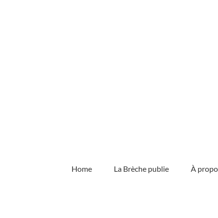
Skip
to
content
Home
La Brèche publie
À propo