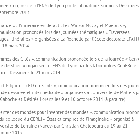
inée » organisée à l’ENS de Lyon par le laboratoire Sciences Dessinées
septembre 2013
errance ou l’itinéraire en défaut chez Winsor McCay et Moebius »,
unication prononcée lors des journées thématiques « Traversées,
ages, itinéraires » organisées à La Rochelle par l’École doctorale LPAH 
t 18 mars 2014
mmes des Cités », communication prononcée lors de la journée « Genr
e dessinée » organisée à l’ENS de Lyon par les laboratoires GenERe et
nces Dessinées le 21 mai 2014
ott Pilgrim : la BD en 8-bits », communication prononcée lors des jour
nde dessinée et intermédialité » organisées à l’Université de Poitiers p
 Caboche et Désirée Lorenz les 9 et 10 octobre 2014 (à paraître)
venter des mondes pour inventer des mondes », communication prono
 du colloque du CERLI « États et empires de l’imaginaire » organisé à
iversité de Lorraine (Nancy) par Christian Chelebourg du 19 au 21
embre 2015