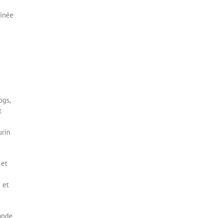
sinée
ogs,
t
urin
 et
 et
bande