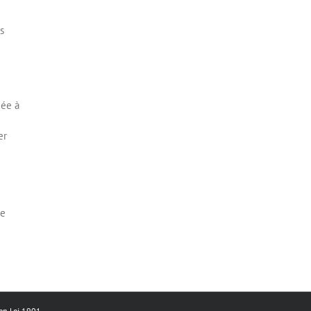
s
cée à
er
de
ion Loi 1901.