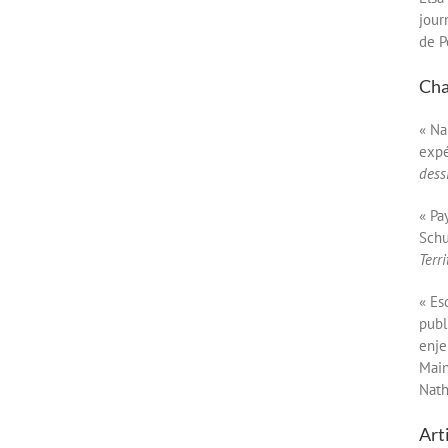
jour
de P
Cha
« Na
expé
dess
« Pa
Schu
Terr
« Es
publ
enje
Main
Nath
Art