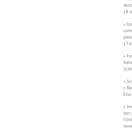
dess
18 
« L’
comm
pass
17 e
« Fe
band
Scie
« Sc
« Ba
Elsa
« In
lors
l’Un
nov