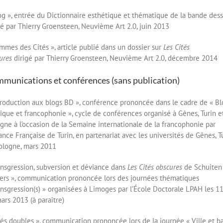
og », entrée du Dictionnaire esthétique et thématique de la bande des
gé par Thierry Groensteen, Neuvième Art 2.0, juin 2013
mmes des Cités », article publié dans un dossier sur
Les Cités
ures
dirigé par Thierry Groensteen, Neuvième Art 2.0, décembre 2014
munications et conférences (sans publication)
troduction aux blogs BD », conférence prononcée dans le cadre de « Bl
tique et francophonie », cycle de conférences organisé à Gênes, Turin e
gne à l’occasion de la Semaine internationale de la francophonie par
liance Française de Turin, en partenariat avec les universités de Gênes, T
ologne, mars 2011
ansgression, subversion et déviance dans
Les Cités obscures
de Schuiten
ers », communication prononcée lors des journées thématiques
ansgression(s) » organisées à Limoges par l’École Doctorale LPAH les 11
ars 2013 (à paraître)
tés doubles », communication prononcée lors de la journée « Ville et 