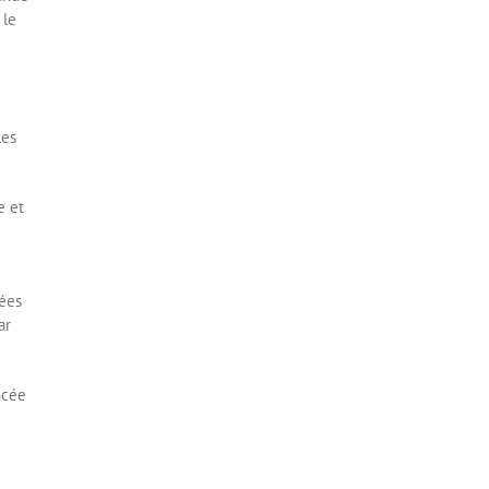
 le
les
e et
nées
ar
ncée