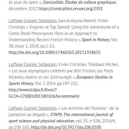
se joue du sport »,
Comicalités. Études de culture graphique
,
décembre 2017,
https://comicalites.revues.org/2392
Laffage-Cosnier Sébastien
, García-Arjona Noemi, Vivier
Christian, « Engines at Top Speed! Using the Adventures of a
Comic Book Motorsports Hero as an Approach to
Understanding Recent French History »,
Sport in History
, Vol.
38, Issue 1, 2018, pp.1-22,
http://dx.doi.org/10.1080/17460263.2017.1358655
Laffage-Cosnier Sébastien
, Vivier Christian, Thiébaut Michel,
« Les Jeux olympiques célébrés par
Bibi Fricotin
,
Les Pieds
Nickelés
,
Astérix
et
Les Schtroumpfs
»,
European Studies in
Sports History
, Vol. 7, 2014, pp.197-221,
http://www.lcdpu.fr/livre/?
GCOI=27000100158010&fa=sommaire
Laffage-Cosnier Sébastien
, « Les archives de l’humour : de la
jubilation au dégoût »,
STAPS.
The international journal of
sport science and physical education
, vol. 35, n°106, 2014/4,
pp.100-101,
http://dx.doi.org/10.3917/sta.106.0100