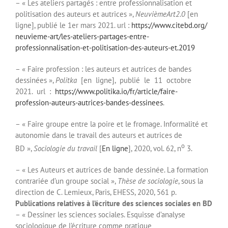
– « Les ateliers partagés : entre professionnalisation et
politisation des auteurs et autrices »,
Neu
vièmeArt2.0
[en
ligne], publié le 1er mars 2021. url :
https://www.citebd.org/
neuvieme-art/les-ateliers-
partages-entre-
professionnalisation-et-
politisation-des-auteurs-et.
2019
– « Faire profession : les auteurs et autrices de bandes
dessinées »,
Politka
[en ligne], publié le 11 octobre
2021. url :
https://www.politika.io/fr/
article/faire-
profession-
auteurs-autrices-bandes-
dessinees
.
– « Faire groupe entre la poire et le fromage. Informalité et
autonomie dans le travail des auteurs et autrices de
o
BD »,
Sociologie du travail
[
En ligne
], 2020, vol. 62, n
3.
– « Les Auteurs et autrices de bande dessinée. La formation
contrariée d’un groupe social »,
Thèse de sociologie
, sous la
direction de C. Lemieux, Paris, EHESS, 2020, 561 p.
Publications relatives à l’écriture des sciences sociales en BD
– « Dessiner les sciences sociales. Esquisse d’analyse
sociologique de l’écriture comme pratique