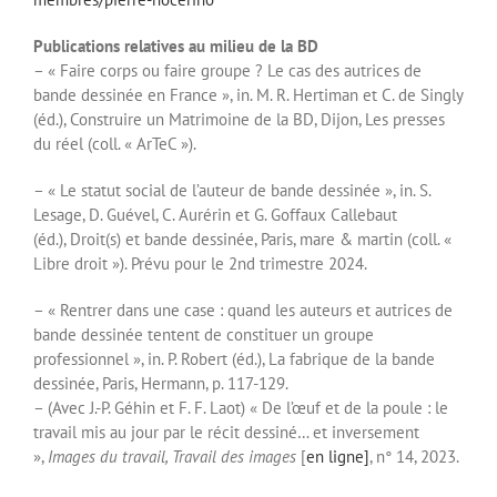
Publications relatives au milieu de la BD
– « Faire corps ou faire groupe ? Le cas des autrices de
bande dessinée en France », in. M. R. Hertiman et C. de Singly
(éd.), Construire un Matrimoine de la BD, Dijon, Les presses
du réel (coll. « ArTeC »).
– « Le statut social de l’auteur de bande dessinée », in. S.
Lesage, D. Guével, C. Aurérin et G. Goffaux Callebaut
(éd.), Droit(s) et bande dessinée, Paris, mare & martin (coll. «
Libre droit »). Prévu pour le 2nd trimestre 2024.
– « Rentrer dans une case : quand les auteurs et autrices de
bande dessinée tentent de constituer un groupe
professionnel », in. P. Robert (éd.), La fabrique de la bande
dessinée, Paris, Hermann, p. 117-129.
– (Avec J.-P. Géhin et F. F. Laot) « De l’œuf et de la poule : le
travail mis au jour par le récit dessiné… et inversement
»,
Images du travail, Travail des images
[
en ligne]
, n° 14, 2023.