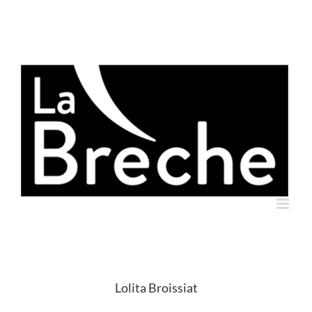
Skip
to
content
Lolita Broissiat