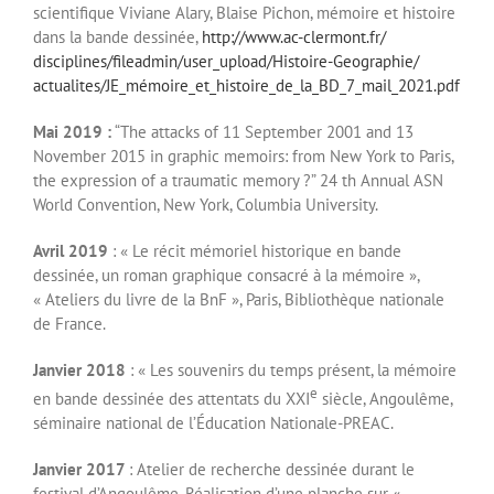
scientifique Viviane Alary, Blaise Pichon, mémoire et histoire
dans la bande dessinée,
http://www.ac-clermont.fr/
disciplines/fileadmin/user_
upload/Histoire-Geographie/
actualites/JE_mémoire_et_
histoire_de_la_BD_7_mail_2021.
pdf
Mai 2019 :
“The attacks of 11 September 2001 and 13
November 2015 in graphic memoirs: from New York to Paris,
the expression of a traumatic memory ?” 24 th Annual ASN
World Convention, New York, Columbia University.
Avril 2019
: « Le récit mémoriel historique en bande
dessinée, un roman graphique consacré à la mémoire »,
« Ateliers du livre de la BnF », Paris, Bibliothèque nationale
de France.
Janvier 2018
: « Les souvenirs du temps présent, la mémoire
e
en bande dessinée des attentats du XXI
siècle, Angoulême,
séminaire national de l’Éducation Nationale-PREAC.
Janvier 2017
: Atelier de recherche dessinée durant le
festival d’Angoulême. Réalisation d’une planche sur «