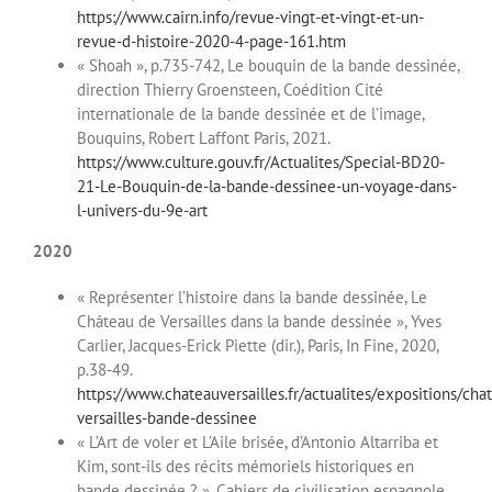
https://www.cairn.info/revue-vingt-et-vingt-et-un-
revue-d-histoire-2020-4-page-161.htm
« Shoah », p.735-742, Le bouquin de la bande dessinée,
direction Thierry Groensteen, Coédition Cité
internationale de la bande dessinée et de l’image,
Bouquins, Robert Laffont Paris, 2021.
https://www.culture.gouv.fr/Actualites/Special-BD20-
21-Le-Bouquin-de-la-bande-dessinee-un-voyage-dans-
l-univers-du-9e-art
2020
« Représenter l’histoire dans la bande dessinée, Le
Château de Versailles dans la bande dessinée », Yves
Carlier, Jacques-Erick Piette (dir.), Paris, In Fine, 2020,
p.38-49.
https://www.chateauversailles.fr/actualites/expositions/cha
versailles-bande-dessinee
« L’Art de voler et L’Aile brisée, d’Antonio Altarriba et
Kim, sont-ils des récits mémoriels historiques en
bande dessinée ? », Cahiers de civilisation espagnole