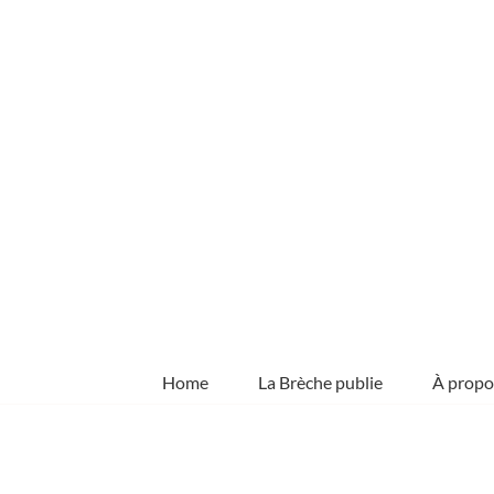
Skip
to
content
Home
La Brèche publie
À propo