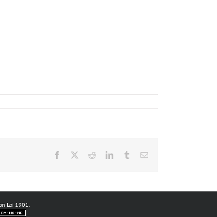
Facebook
X
Reddit
LinkedIn
Tumblr
Email
ion Loi 1901.