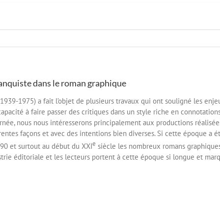
ranquiste dans le roman graphique
1939-1975) a fait l’objet de plusieurs travaux qui ont souligné les enje
capacité à faire passer des critiques dans un style riche en connotatio
urnée, nous nous intéresserons principalement aux productions réalisée
rentes façons et avec des intentions bien diverses. Si cette époque a ét
e
90 et surtout au début du XXI
siècle les nombreux romans graphiques 
strie éditoriale et les lecteurs portent à cette époque si longue et mar